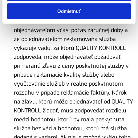
Nároky z vád poskytnutých služieb
Odmietnuť
Ak QUALITY KONTROLL preverením reklamácie
zistí, že reklamácia bola podaná
objednávateľom včas, počas záručnej doby a
že objednávateľom reklamovaná služba
vykazuje vadu, za ktorú QUALITY KONTROLL
zodpovedá, môže objednávateľ požadovať
primeranú zľavu z ceny poskytnutej služby v
prípade reklamácie kvality služby alebo
vyúčtovanie služieb v reálne poskytnutom
rozsahu v prípade reklamácie faktúry. Nárok
na zľavu, ktorú môže objednávateľ od QUALITY
KONTROLL žiadať, musí zodpovedať rozdielu
medzi hodnotou, ktorú by mala poskytnutá
služba bez vád a hodnotou, ktorú má služba
dodaná s vadami. Ak nie je možné výšku tejto