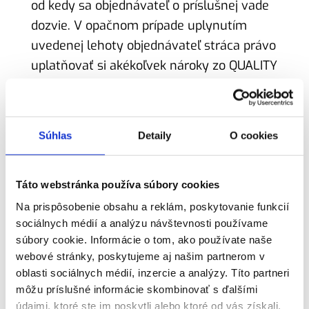
od kedy sa objednávateľ o príslušnej vade
dozvie. V opačnom prípade uplynutím
uvedenej lehoty objednávateľ stráca právo
uplatňovať si akékoľvek nároky zo QUALITY
KONTROLL s.r.o. zodpovednosti za vady
poskytnutých služieb. QUALITY KONTROLL
nezodpovedá za vady poskytnutých služieb,
Súhlas
Detaily
O cookies
ktoré vznikli až po uplynutí záručnej doby
alebo ktoré objednávateľ uplatnil až po jej
uplynutí. QUALITY KONTROLL nezodpovedá
Táto webstránka používa súbory cookies
objednávateľovi ani za vady služby v prípade,
Na prispôsobenie obsahu a reklám, poskytovanie funkcií
sociálnych médií a analýzu návštevnosti používame
že objednávateľ pri uplatnení reklamácie
súbory cookie. Informácie o tom, ako používate naše
nepreukáže faktúrou alebo iným
webové stránky, poskytujeme aj našim partnerom v
dôveryhodným spôsobom, že dosiaľ
oblasti sociálnych médií, inzercie a analýzy. Títo partneri
neuplynula záručná doba na ňu poskytnutá.
môžu príslušné informácie skombinovať s ďalšími
údajmi, ktoré ste im poskytli alebo ktoré od vás získali,