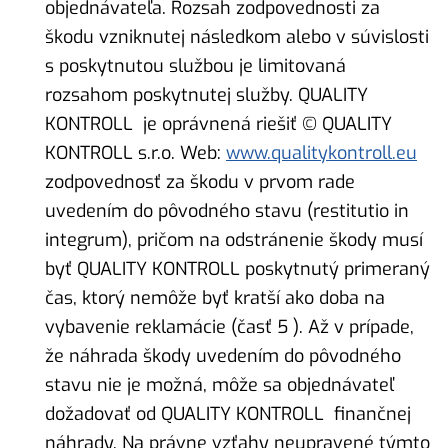
objednávateľa. Rozsah zodpovednosti za
škodu vzniknutej následkom alebo v súvislosti
s poskytnutou službou je limitovaná
rozsahom poskytnutej služby. QUALITY
KONTROLL je oprávnená riešiť © QUALITY
KONTROLL s.r.o. Web:
www.qualitykontroll.eu
zodpovednosť za škodu v prvom rade
uvedením do pôvodného stavu (restitutio in
integrum), pričom na odstránenie škody musí
byť QUALITY KONTROLL poskytnutý primeraný
čas, ktorý nemôže byť kratší ako doba na
vybavenie reklamácie (časť 5 ). Až v prípade,
že náhrada škody uvedením do pôvodného
stavu nie je možná, môže sa objednávateľ
dožadovať od QUALITY KONTROLL finančnej
náhrady. Na právne vzťahy neupravené týmto