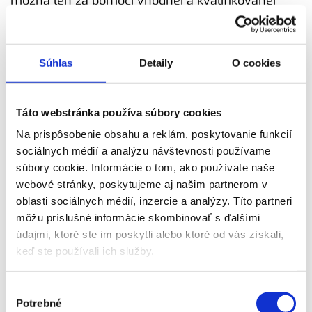
možná len za pomoci vhodnej a kvalifikovanej
spolupráce medzi súčasnými partnermi vo vývoji.
Poskytujeme vám podporu u vás alebo priamo u
Súhlas
Detaily
O cookies
vašich zákazníkov prostredníctvom
kompetentného a skúseného personálu. Náš
Táto webstránka používa súbory cookies
servis zahŕňa takmer všetky oblasti manažmentu
Na prispôsobenie obsahu a reklám, poskytovanie funkcií
kvality. Pracujeme s osvedčenými systémami a
sociálnych médií a analýzu návštevnosti používame
nástrojmi, čo nám umožňuje rýchlo a bezpečne
súbory cookie. Informácie o tom, ako používate naše
diagnostikovať vaše problémy a vyriešiť ich tak,
webové stránky, poskytujeme aj našim partnerom v
aby ste boli úplne spokojní.
oblasti sociálnych médií, inzercie a analýzy. Títo partneri
môžu príslušné informácie skombinovať s ďalšími
Čo ponúkame našim klientom?
údajmi, ktoré ste im poskytli alebo ktoré od vás získali,
keď ste používali ich služby.
Vstupno-výstupná kontrola
Výber
Opravy a úpravy dielov
Potrebné
súhlasu