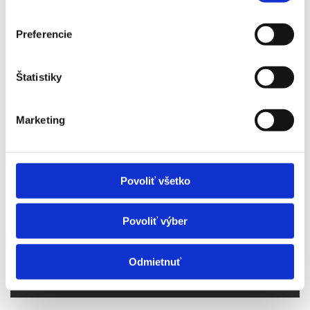
Činnosti rezidenta
Preferencie
Štatistiky
Marketing
Máme zavedený systém manažérstva kvality v
súlade požiadaviek
normy STN EN ISO 9001:2016
Povoliť všetko
CERTIFIKÁT ISO 9001:2016
Povoliť výber
VŠEOBECNÉ OBCHODNÉ PODMIENKY
Odmietnuť
REKLAMAČNÝ PORIADOK